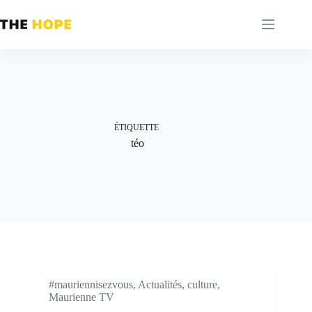
Passer
au
contenu
ÉTIQUETTE
téo
#mauriennisezvous
,
Actualités
,
culture
,
Maurienne TV