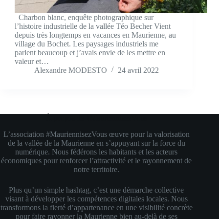
Charbon blanc, enquête photographique sur
l’histoire industrielle de la vallée Téo Becher Vient
depuis très longtemps en vacances en Maurienne, au
village du Bochet. Les paysages industriels me
parlent beaucoup et j’avais envie de les mettre en
valeur et…
Alexandre MODESTO
24 avril 2022
À propos de #MauriennisezVous
L’association #MauriennisezVous œuvre pour la valorisation
de la vallée de la Maurienne en s’appuyant sur la force du
numérique. Nous fédérons les habitants et les acteurs
économiques pour renforcer l’attractivité et le rayonnement de
notre territoire.
Plus qu’un simple hashtag, c’est une démarche collective
visant à développer les compétences digitales locales. Nous
transformons la fierté d’appartenance en une visibilité concrète
pour faire rayonner la Maurienne bien au-delà de ses