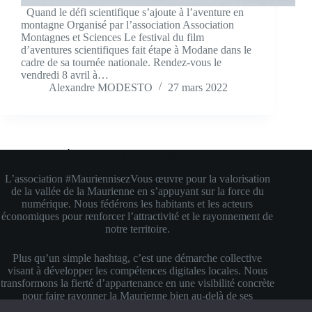
Quand le défi scientifique s’ajoute à l’aventure en
montagne Organisé par l’association Association
Montagnes et Sciences Le festival du film
d’aventures scientifiques fait étape à Modane dans le
cadre de sa tournée nationale. Rendez-vous le
vendredi 8 avril à…
Alexandre MODESTO
27 mars 2022
À propos de #MauriennisezVous
L’association #MauriennisezVous œuvre pour la valorisation
de la vallée de la Maurienne en s’appuyant sur la force du
numérique. Nous fédérons les habitants et les acteurs
économiques pour renforcer l’attractivité et le rayonnement de
notre territoire.
Plus qu’un simple hashtag, c’est une démarche collective
visant à développer les compétences digitales locales. Nous
transformons la fierté d’appartenance en une visibilité concrète
pour faire rayonner la Maurienne bien au-delà de ses
montagnes.