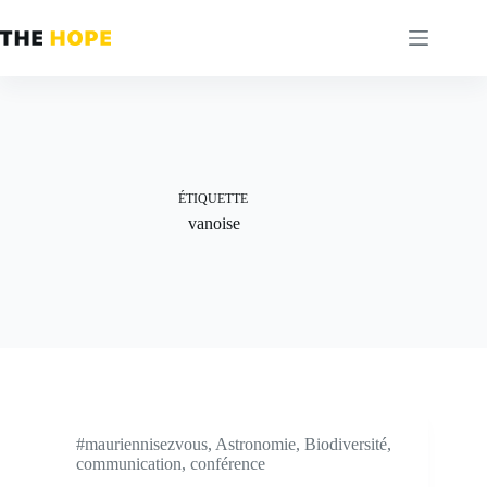
Passer
au
contenu
ÉTIQUETTE
vanoise
#mauriennisezvous
,
Astronomie
,
Biodiversité
,
communication
,
conférence