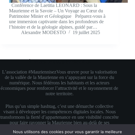
Conférence de Laetitia LEONARD : Sous la
Maurienne et la Savoie – Un Voyage au Cœur du
Patrimoine Minier et Géologique Préparez-vous à
une immersion captivante dans les profondeurs de
l’histoire et de la géologie alpines, guidé par…
Alexandre MODESTO
19 juillet 2025
À propos de #MauriennisezVous
L’association #MauriennisezVous œuvre pour la valorisation
de la vallée de la Maurienne en s’appuyant sur la force du
numérique. Nous fédérons les habitants et les acteurs
économiques pour renforcer l’attractivité et le rayonnement de
notre territoire.
Plus qu’un simple hashtag, c’est une démarche collective
visant à développer les compétences digitales locales. Nous
transformons la fierté d’appartenance en une visibilité concrète
pour faire rayonner la Maurienne bien au-delà de ses
montagnes.
Nous utilisons des cookies pour vous garantir la meilleure
Copyright © 2026 #MauriennisezVous — Propulsé avec