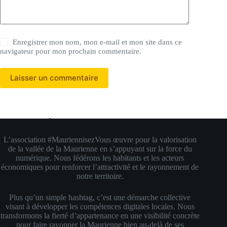
Enregistrer mon nom, mon e-mail et mon site dans ce
navigateur pour mon prochain commentaire.
Laisser un commentaire
À propos de #MauriennisezVous
L’association #MauriennisezVous œuvre pour la valorisation
de la vallée de la Maurienne en s’appuyant sur la force du
numérique. Nous fédérons les habitants et les acteurs
économiques pour renforcer l’attractivité et le rayonnement de
notre territoire.
Plus qu’un simple hashtag, c’est une démarche collective
visant à développer les compétences digitales locales. Nous
transformons la fierté d’appartenance en une visibilité concrète
pour faire rayonner la Maurienne bien au-delà de ses