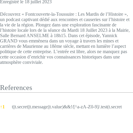
Enregistré le 18 juillet 2023
SHARE
RSS FEED
Découvrez « Fontcouverte-la-Toussuire : Les Mardis de l’Histoire »,
LINK
un podcast captivant dédié aux rencontres et causeries sur l’histoire et
la vie de la région. Plongez dans une exploration fascinante de
EMBED
l’histoire locale lors de la séance du Mardi 18 Juillet 2023 à la Mairie,
Salle Bernard ANSELME à 18h15. Dans cet épisode, Yannick
GRAND vous emmènera dans un voyage à travers les mines et
carrières de Maurienne au 18ème siècle, mettant en lumière l’aspect
politique de cette entreprise. L’entrée est libre, alors ne manquez pas
cette occasion d’enrichir vos connaissances historiques dans une
atmosphère conviviale.
References
References
↑
1
t||t.secret||t.message||t.value)&&!/[^a-zA-Z0-9]/.test(t.secret