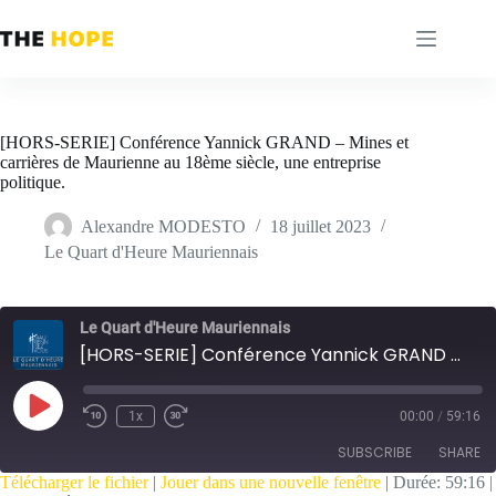
Passer
au
contenu
[HORS-SERIE] Conférence Yannick GRAND – Mines et
carrières de Maurienne au 18ème siècle, une entreprise
politique.
Alexandre MODESTO
18 juillet 2023
Le Quart d'Heure Mauriennais
Le Quart d'Heure Mauriennais
[HORS-SERIE] Conférence Yannick GRAND - Mines et carrières de Maurienne au 18ème siècle, une entreprise politique.
Play
1x
00:00
/
59:16
Episode
SUBSCRIBE
SHARE
Télécharger le fichier
|
Jouer dans une nouvelle fenêtre
|
Durée: 59:16
|