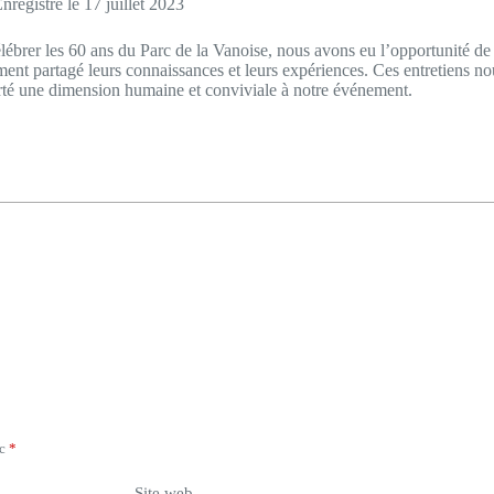
nregistré le 17 juillet 2023
rer les 60 ans du Parc de la Vanoise, nous avons eu l’opportunité de r
ment partagé leurs connaissances et leurs expériences. Ces entretiens no
orté une dimension humaine et conviviale à notre événement.
ec
*
Site web