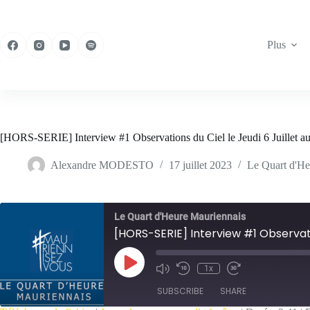
Passer
au
contenu
Plus
[HORS-SERIE] Interview #1 Observations du Ciel le Jeudi 6 Juillet au
Alexandre MODESTO
17 juillet 2023
Le Quart d'He
Le Quart d'Heure Mauriennais
[HORS-SERIE] Interview #1 Observatio
Play
1x
Episode
SUBSCRIBE
SHARE