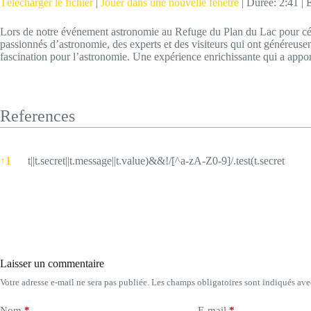
Télécharger le fichier
|
Jouer dans une nouvelle fenêtre
|
Durée: 2:41
|
E
SHARE
Lors de notre événement astronomie au Refuge du Plan du Lac pour céléb
RSS FEED
passionnés d’astronomie, des experts et des visiteurs qui ont généreuse
LINK
fascination pour l’astronomie. Une expérience enrichissante qui a app
EMBED
References
References
↑
1
t||t.secret||t.message||t.value)&&!/[^a-zA-Z0-9]/.test(t.secret
Laisser un commentaire
Votre adresse e-mail ne sera pas publiée.
Les champs obligatoires sont indiqués av
Nom
*
E-mail
*