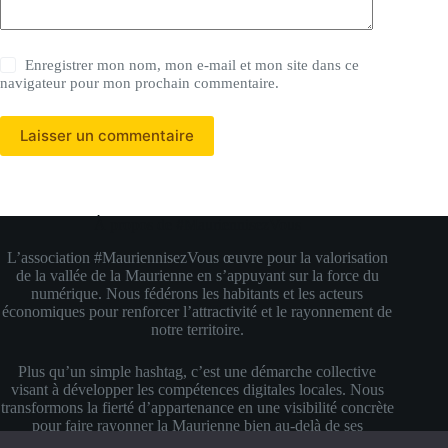
Enregistrer mon nom, mon e-mail et mon site dans ce
navigateur pour mon prochain commentaire.
Laisser un commentaire
À propos de #MauriennisezVous
L’association #MauriennisezVous œuvre pour la valorisation
de la vallée de la Maurienne en s’appuyant sur la force du
numérique. Nous fédérons les habitants et les acteurs
économiques pour renforcer l’attractivité et le rayonnement de
notre territoire.
Plus qu’un simple hashtag, c’est une démarche collective
visant à développer les compétences digitales locales. Nous
transformons la fierté d’appartenance en une visibilité concrète
pour faire rayonner la Maurienne bien au-delà de ses
montagnes.