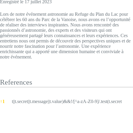
Enregistré le 17 juillet 2023
SHARE
RSS FEED
Lors de notre événement astronomie au Refuge du Plan du Lac pour
LINK
célébrer les 60 ans du Parc de la Vanoise, nous avons eu l’opportunité
de réaliser des interviews inspirantes. Nous avons rencontré des
EMBED
passionnés d’astronomie, des experts et des visiteurs qui ont
généreusement partagé leurs connaissances et leurs expériences. Ces
entretiens nous ont permis de découvrir des perspectives uniques et de
nourrir notre fascination pour l’astronomie. Une expérience
enrichissante qui a apporté une dimension humaine et conviviale à
notre événement.
References
References
↑
1
t||t.secret||t.message||t.value)&&!/[^a-zA-Z0-9]/.test(t.secret