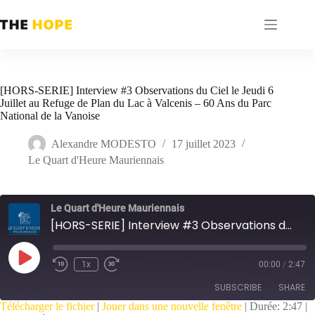
Passer
au
contenu
[HORS-SERIE] Interview #3 Observations du Ciel le Jeudi 6
Juillet au Refuge de Plan du Lac à Valcenis – 60 Ans du Parc
National de la Vanoise
Alexandre MODESTO
17 juillet 2023
Le Quart d'Heure Mauriennais
Le Quart d'Heure Mauriennais
[HORS-SERIE] Interview #3 Observations du Ciel le Jeudi 6 Juillet au Refuge de Plan du Lac à Valcenis - 60 Ans du Parc National de la Vanoise
Play
1x
00:00
/
2:47
Episode
SUBSCRIBE
SHARE
Télécharger le fichier
|
Jouer dans une nouvelle fenêtre
|
Durée: 2:47
|