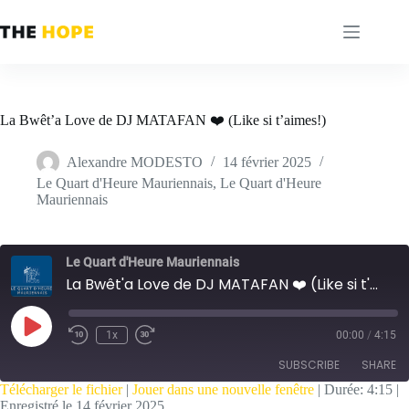
Passer
au
contenu
La Bwêt’a Love de DJ MATAFAN ❤️ (Like si t’aimes!)
Alexandre MODESTO
14 février 2025
Le Quart d'Heure Mauriennais
,
Le Quart d'Heure
Mauriennais
Le Quart d'Heure Mauriennais
La Bwêt'a Love de DJ MATAFAN ❤️ (Like si t'aimes!)
Play
1x
00:00
/
4:15
Episode
SUBSCRIBE
SHARE
Télécharger le fichier
|
Jouer dans une nouvelle fenêtre
|
Durée: 4:15
|
Enregistré le 14 février 2025