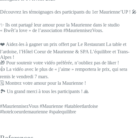
SHARE
RSS FEED
Découvrez les témoignages des participants du 1er Maurienne’UP ! 🎤
LINK
✨ Ils ont partagé leur amour pour la Maurienne dans le studio
EMBED
« Bwêt’a love » de l’association #MauriennisezVous.
❤️ Aidez-les à gagner un prix offert par Le Restaurant La table et
l’ardoise, l’Hôtel Coeur de Maurienne & SPA L’équilibre et Trans-
Alpes !
🎁 Pour soutenir votre vidéo préférée, n’oubliez pas de liker !
👍 La vidéo avec le plus de « j’aime » remportera le prix, qui sera
remis le vendredi 7 mars.
🗓️ Montrez votre amour pour la Maurienne !
🏞️ Un grand merci à tous les participants ! 🙏
#MauriennisezVous #Maurienne #latableetlardoise
#hotelcoeurdemaurienne #spalequilibre