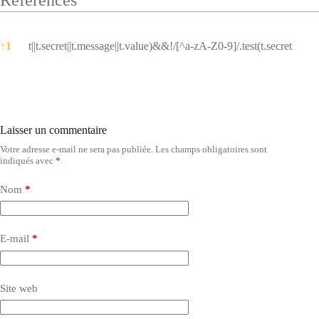
References
References
↑
1
t||t.secret||t.message||t.value)&&!/[^a-zA-Z0-9]/.test(t.secret
Laisser un commentaire
Votre adresse e-mail ne sera pas publiée.
Les champs obligatoires sont
indiqués avec
*
Nom
*
E-mail
*
Site web