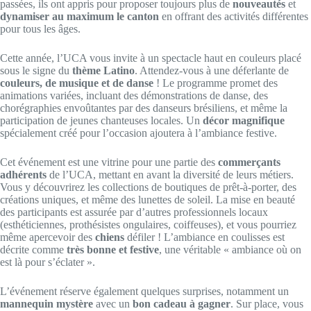
passées, ils ont appris pour proposer toujours plus de
nouveautés
et
dynamiser au maximum le canton
en offrant des activités différentes
pour tous les âges.
Cette année, l’UCA vous invite à un spectacle haut en couleurs placé
sous le signe du
thème Latino
. Attendez-vous à une déferlante de
couleurs, de musique et de danse
! Le programme promet des
animations variées, incluant des démonstrations de danse, des
chorégraphies envoûtantes par des danseurs brésiliens, et même la
participation de jeunes chanteuses locales. Un
décor magnifique
spécialement créé pour l’occasion ajoutera à l’ambiance festive.
Cet événement est une vitrine pour une partie des
commerçants
adhérents
de l’UCA, mettant en avant la diversité de leurs métiers.
Vous y découvrirez les collections de boutiques de prêt-à-porter, des
créations uniques, et même des lunettes de soleil. La mise en beauté
des participants est assurée par d’autres professionnels locaux
(esthéticiennes, prothésistes ongulaires, coiffeuses), et vous pourriez
même apercevoir des
chiens
défiler ! L’ambiance en coulisses est
décrite comme
très bonne et festive
, une véritable « ambiance où on
est là pour s’éclater ».
L’événement réserve également quelques surprises, notamment un
mannequin mystère
avec un
bon cadeau à gagner
. Sur place, vous