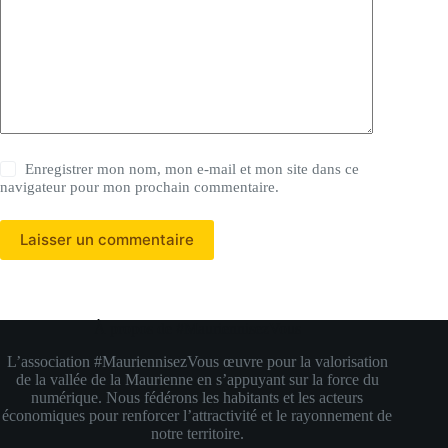
Enregistrer mon nom, mon e-mail et mon site dans ce
navigateur pour mon prochain commentaire.
Laisser un commentaire
À propos de #MauriennisezVous
L’association #MauriennisezVous œuvre pour la valorisation
de la vallée de la Maurienne en s’appuyant sur la force du
numérique. Nous fédérons les habitants et les acteurs
économiques pour renforcer l’attractivité et le rayonnement de
notre territoire.