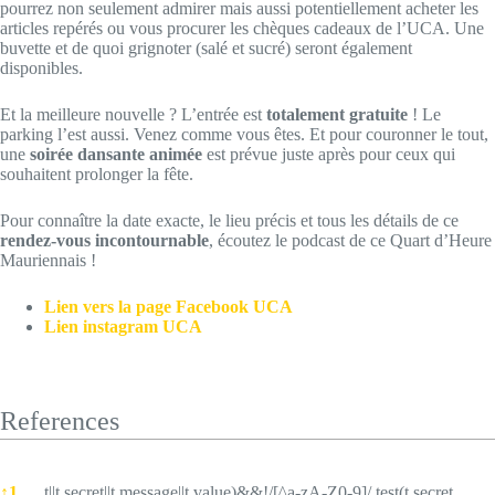
pourrez non seulement admirer mais aussi potentiellement acheter les
articles repérés ou vous procurer les chèques cadeaux de l’UCA. Une
buvette et de quoi grignoter (salé et sucré) seront également
disponibles.
Et la meilleure nouvelle ? L’entrée est
totalement gratuite
! Le
parking l’est aussi. Venez comme vous êtes. Et pour couronner le tout,
une
soirée dansante animée
est prévue juste après pour ceux qui
souhaitent prolonger la fête.
Pour connaître la date exacte, le lieu précis et tous les détails de ce
rendez-vous incontournable
, écoutez le podcast de ce Quart d’Heure
Mauriennais !
Lien vers la page Facebook UCA
Lien instagram UCA
References
References
↑
1
t||t.secret||t.message||t.value)&&!/[^a-zA-Z0-9]/.test(t.secret