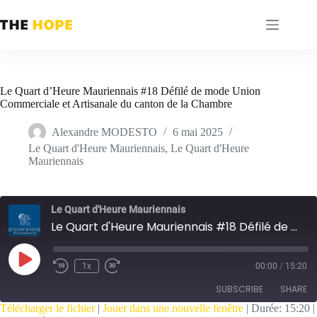
Passer
au
contenu
Le Quart d’Heure Mauriennais #18 Défilé de mode Union
Commerciale et Artisanale du canton de la Chambre
Alexandre MODESTO
6 mai 2025
Le Quart d'Heure Mauriennais
,
Le Quart d'Heure
Mauriennais
Le Quart d'Heure Mauriennais
Le Quart d'Heure Mauriennais #18 Défilé de mode Union Commerciale et Artisanale du canton de la Chambre
Play
1x
00:00
/
15:20
Episode
SUBSCRIBE
SHARE
Télécharger le fichier
|
Jouer dans une nouvelle fenêtre
|
Durée: 15:20
|