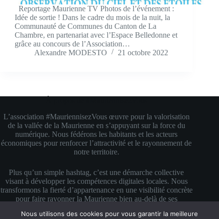
Reportage Maurienne TV Photos de l’événement :
Idée de sortie ! Dans le cadre du mois de la nuit, la
Communauté de Communes du Canton de La
Chambre, en partenariat avec l’Espace Belledonne et
grâce au concours de l’Association…
Alexandre MODESTO
21 octobre 2022
À propos de #MauriennisezVous
L’association #MauriennisezVous œuvre pour la valorisation
de la vallée de la Maurienne en s’appuyant sur la force du
numérique. Nous fédérons les habitants et les acteurs
économiques pour renforcer l’attractivité et le rayonnement de
notre territoire.
Plus qu’un simple hashtag, c’est une démarche collective
visant à développer les compétences digitales locales. Nous
transformons la fierté d’appartenance en une visibilité concrète
pour faire rayonner la Maurienne bien au-delà de ses
montagnes.
Nous utilisons des cookies pour vous garantir la meilleure
Copyright © 2026 #MauriennisezVous — Propulsé avec