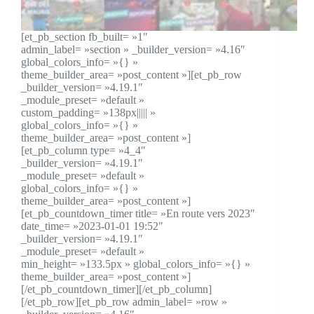
[et_pb_section fb_built= »1″
admin_label= »section » _builder_version= »4.16″
global_colors_info= »{} »
theme_builder_area= »post_content »][et_pb_row
_builder_version= »4.19.1″
_module_preset= »default »
custom_padding= »138px||||| »
global_colors_info= »{} »
theme_builder_area= »post_content »]
[et_pb_column type= »4_4″
_builder_version= »4.19.1″
_module_preset= »default »
global_colors_info= »{} »
theme_builder_area= »post_content »]
[et_pb_countdown_timer title= »En route vers 2023″
date_time= »2023-01-01 19:52″
_builder_version= »4.19.1″
_module_preset= »default »
min_height= »133.5px » global_colors_info= »{} »
theme_builder_area= »post_content »]
[/et_pb_countdown_timer][/et_pb_column]
[/et_pb_row][et_pb_row admin_label= »row »