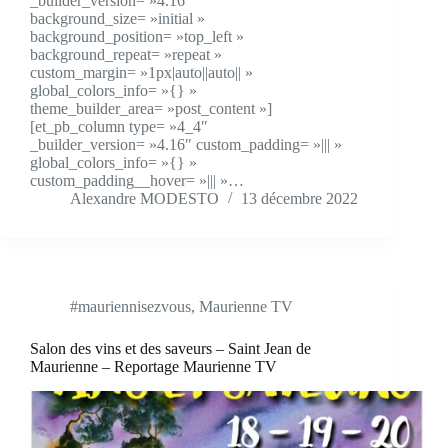
_builder_version= »4.16″
background_size= »initial »
background_position= »top_left »
background_repeat= »repeat »
custom_margin= »1px|auto||auto|| »
global_colors_info= »{} »
theme_builder_area= »post_content »]
[et_pb_column type= »4_4″
_builder_version= »4.16″ custom_padding= »||| »
global_colors_info= »{} »
custom_padding__hover= »||| »…
Alexandre MODESTO
13 décembre 2022
#mauriennisezvous
,
Maurienne TV
Salon des vins et des saveurs – Saint Jean de
Maurienne – Reportage Maurienne TV