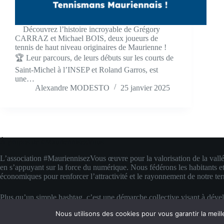
Découvrez l’histoire incroyable de Grégory
CARRAZ et Michael BOIS, deux joueurs de
tennis de haut niveau originaires de Maurienne !
🏆 Leur parcours, de leurs débuts sur les courts de
Saint-Michel à l’INSEP et Roland Garros, est
une…
Alexandre MODESTO
25 janvier 2025
À propos de #MauriennisezVous
L’association #MauriennisezVous œuvre pour la valorisation de la vall
en s’appuyant sur la force du numérique. Nous fédérons les habitants et
économiques pour renforcer l’attractivité et le rayonnement de notre terr
Plus qu’un simple hashtag, c’est une démarche collective visant à déve
compétences digitales locales. Nous transformons la fierté d’appartenanc
Nous utilisons des cookies pour vous garantir la meill
concrète pour faire rayonner la Maurienne bien au-delà de ses montagn