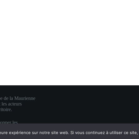
ée de la Maurienne
 les acteurs
itoire.
lopper les
e en une visibilité
eure expérience sur notre site web. Si vous continuez à utiliser ce sit
es.