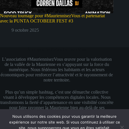
Nouveau tournage pour #MauriennisezVous et partenariat
avec la PUNTA OCTOBEER FEST #3
9 octobre 2025
À propos de #MauriennisezVous
L’association #MauriennisezVous œuvre pour la valorisation
de la vallée de la Maurienne en s’appuyant sur la force du
numérique. Nous fédérons les habitants et les acteurs
économiques pour renforcer l’attractivité et le rayonnement de
notre territoire.
Plus qu’un simple hashtag, c’est une démarche collective
visant à développer les compétences digitales locales. Nous
transformons la fierté d’appartenance en une visibilité concrète
pour faire rayonner la Maurienne bien au-delà de ses
montagnes.
Nous utilisons des cookies pour vous garantir la meilleure
Copyright © 2026 #MauriennisezVous — Propulsé avec
expérience sur notre site web. Si vous continuez à utiliser ce
amour et de la mauriennite ♥
site, nous supposerons que vous en êtes satisfait.