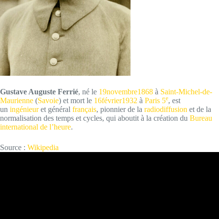
Gustave Auguste Ferrié
, né le
19
novembre
1868
à
Saint-Michel-de-
e
Maurienne
(
Savoie
) et mort le
16
février
1932
à
Paris
5
, est
un
ingénieur
et général
français
, pionnier de la
radiodiffusion
et de la
normalisation des temps et cycles, qui aboutit à la création du
Bureau
international de l’heure
.
Source :
Wikipedia