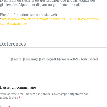
D’ici la fin du siècle, il est très probable que la quasi totalité des
glaciers des Alpes aient disparu ou grandement reculé.
Plus d’informations sur notre site web
:
https://www.mauriennisezvous.fr/actualit%C3%A9s/conference-
climat-maurienne/
References
References
↑
1
t||t.secret||t.message||t.value)&&!/[^a-zA-Z0-9]/.test(t.secret
Laisser un commentaire
Votre adresse e-mail ne sera pas publiée.
Les champs obligatoires sont
indiqués avec
*