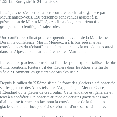
1:52:12
|
Enregistré le 24 mai 2023
SHARE
RSS FEED
Le 24 janvier s’est tenue la 1ère conférence climat organisée par
LINK
Mauriennisez-Vous. 150 personnes sont venues assister à la
présentation de Martin Ménégoz, climatologue mauriennais du
EMBED
groupement scientifique Trajectories.
Une conférence climat pour comprendre l’avenir de la Maurienne
Durant la conférence, Martin Ménégoz a à la fois présenté les
conséquences du réchauffement climatique dans la monde mais aussi
dans les Alpes et plus particulièrement en Maurienne.
Le recul des glaciers alpins C’est l’un des points qui cristallisent le plus
d’interrogations. Restera-t-il des glaciers dans les Alpes à la fin du
siècle ? Comment les glaciers vont-ils évoluer ?
Depuis le milieu du XXème siècle, la fonte des glaciers a été observée
sur les glaciers des Alpes tels que l’Argentière, la Mer de Glace,
l’Étendard ou le glacier de Gébroulaz. Cette tendance est générale et
tend à s’accélérer. On observe au pied de certains glaciers des lacs
d’altitude se former, ces lacs sont la conséquence de la fonte des
glaciers et de leur incapacité à se reformer d’une saison à l’autre.