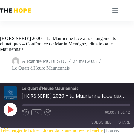
Passer
au
contenu
[HORS SERIE] 2020 – La Maurienne face aux changements
climatiques – Conférence de Martin Ménégoz, climatologue
Mauriennais.
Alexandre MODESTO
24 mai 2023
Le Quart d'Heure Mauriennais
Le Quart d'Heure Mauriennais
[HORS SERIE] 2020 - La Maurienne face aux changements climatiques - Conférence de Martin Ménégoz, climatologue Mauriennais.
Play
1x
00:00
/
1:52:12
Episode
SUBSCRIBE
SHARE
Télécharger le fichier
|
Jouer dans une nouvelle fenêtre
|
Durée: